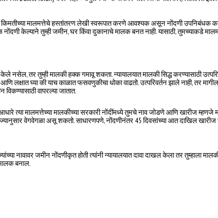
स्त किमतीच्या मालमत्तेचे हस्तांतरण लेखी स्वरूपात करणे आवश्यक असून नोंदणी उपनिबंधक का
नोंदणी केल्याने तुम्ही जमीन, घर किंवा दुकानाचे मालक बनत नाही. यासाठी, तुमच्याकडे माल
न केले नसेल, तर तुम्ही मालकी हक्क गमावू शकता. न्यायालयात मालकी सिद्ध करण्यासाठी उत्
वी आणि लक्षात घ्या की याच काळात फसवणुकीचा धोका वाढतो. उत्परिवर्तन झाले नाही, तर मागील 
ीन विकण्यासाठी वापरल्या जातात.
आधारे त्या मालमत्तेच्या मालकीच्या सरकारी नोंदींमध्ये तुमचे नाव जोडणे आणि खारीज म्हणज
यानुसार वेगवेगळा असू शकतो. साधारणपणे, नोंदणीनंतर 45 दिवसांच्या आत दाखिल खारीज कर
 ज्यांच्या नावावर जमीन नोंदणीकृत होती त्यांनी न्यायालयात दावा दाखल केला तर तुम्हाला म
े मालक बनाल.