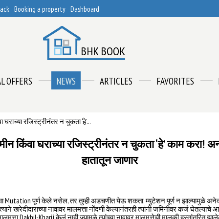
back
Booking a property
Dashboard
BHK BOOK
AL OFFERS
NEWS
ARTICLES
FAVORITES
घराच्या रजिस्ट्रीनंतर न चुकता ‘हे’...
ीन किंवा घराच्या रजिस्ट्रीनंतर न चुकता ‘हे’ काम करा! अन्
हातातून जाणार
 किंवा Mutation पूर्ण केले नसेल, तर तुम्ही अडचणीत येऊ शकता. म्युटेशन पूर्ण न झाल्यामुळे अ
त्याने खरेदीदाराच्या नावावर मालमत्ता नोंदणी केल्यानंतरही त्यांनी जमिनीवर कर्ज घेतल्याचे
मत्ता Dakhil-Kharij केलं नाही ज्यामुळे त्यांच्या नावावर मालमत्तेची मालकी हस्तांतरित झाले