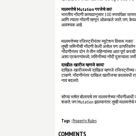
मालमत्तेचे Mutation गरजेचे का?
भारतीय नोंदणी कायद्यानुसार 100 रुपयांपेक्षा जा
आणि त्याला नोंदणी म्हणून ओळखले जाते. पण, केवळ 
आवश्यक आहे.
मालमत्तेच्या रजिस्ट्रीनंतर म्युटेशन विसरू नका!
तुम्ही जमिनीची नोंदणी केली असेल पण उत्परिवर्त
नोंदणीनंतर दोन ते तीन महिन्यांच्या आत पूर्ण करा
अशा प्रकरणांमध्ये, जमिनीच्या नोंदी दुसऱ्याला जम
दाखील-खारीज म्हणजे काय?
दाखिल-खारीजमध्ये ‘दाखिल’ म्हणजे रजिस्ट्रीच्या 
टाकणे. नोंदणीनंतर दाखिल खारीजचा कालावधी राज्
नाव बदलते.
सोप्या भाषेत बोलायचे तर मालमत्तेच्या नोंदणीआधी
शकते. पण Mutation झाल्यानंतर तुम्ही मालमत्तेच
Tags :
Property Rules
COMMENTS