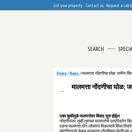
List your property
Contact us
Request a call 
SEARCH
SPECI
Home
/
News
/
मालमत्ता नोंदणीचा घोळ; जमीन किंवा 
मालमत्ता नोंदणीचा घोळ; जम
एका चुकीमुळे मालमत्तेवर विवाद सुरु होईल
नोंदणीनंतर तुम्ही तुमच्या मालमत्तेचे उत्परिवर्तन
एकच मालमत्ता दोन लोकांना विकल्याचे किंवा विक्रे
खरेदीदाराने केवळ मालमत्ता नोंदणीकृत केली पण, माल